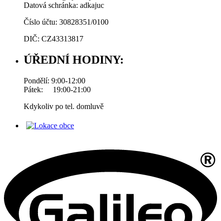
Datová schránka: adkajuc
Číslo účtu: 30828351/0100
DIČ: CZ43313817
ÚŘEDNÍ HODINY:
Pondělí: 9:00-12:00
Pátek: 19:00-21:00
Kdykoliv po tel. domluvě