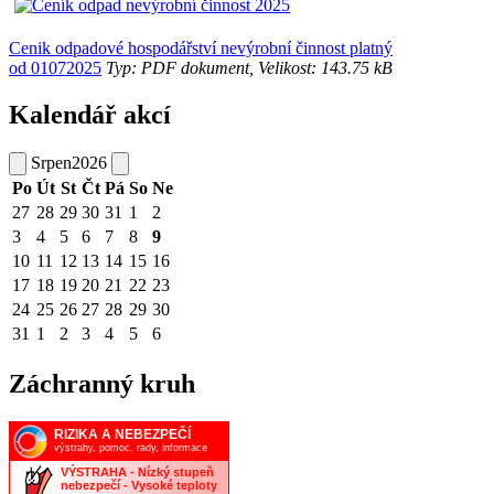
Cenik odpadové hospodářství nevýrobní činnost platný
od 01072025
Typ: PDF dokument, Velikost: 143.75 kB
Kalendář akcí
Srpen
2026
Po
Út
St
Čt
Pá
So
Ne
27
28
29
30
31
1
2
3
4
5
6
7
8
9
10
11
12
13
14
15
16
17
18
19
20
21
22
23
24
25
26
27
28
29
30
31
1
2
3
4
5
6
Záchranný kruh