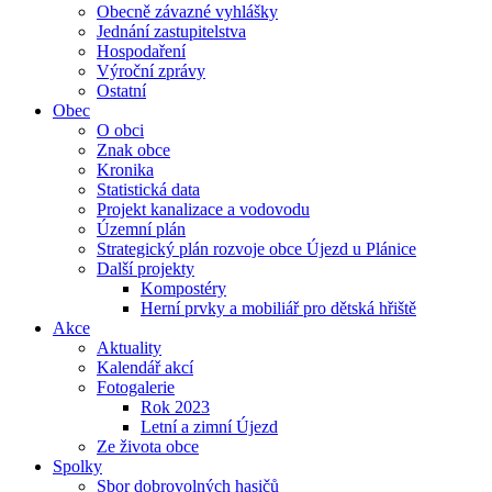
Obecně závazné vyhlášky
Jednání zastupitelstva
Hospodaření
Výroční zprávy
Ostatní
Obec
O obci
Znak obce
Kronika
Statistická data
Projekt kanalizace a vodovodu
Územní plán
Strategický plán rozvoje obce Újezd u Plánice
Další projekty
Kompostéry
Herní prvky a mobiliář pro dětská hřiště
Akce
Aktuality
Kalendář akcí
Fotogalerie
Rok 2023
Letní a zimní Újezd
Ze života obce
Spolky
Sbor dobrovolných hasičů