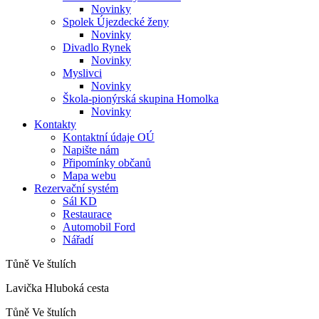
Novinky
Spolek Újezdecké ženy
Novinky
Divadlo Rynek
Novinky
Myslivci
Novinky
Škola-pionýrská skupina Homolka
Novinky
Kontakty
Kontaktní údaje OÚ
Napište nám
Připomínky občanů
Mapa webu
Rezervační systém
Sál KD
Restaurace
Automobil Ford
Nářadí
Tůně Ve štulích
Lavička Hluboká cesta
Tůně Ve štulích