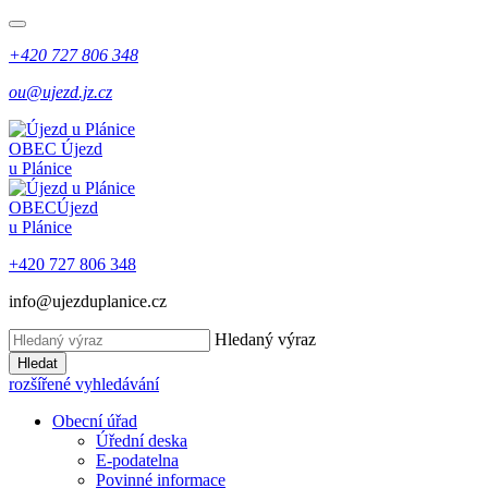
+420 727 806 348
ou@ujezd.jz.cz
OBEC
Újezd
u Plánice
OBEC
Újezd
u Plánice
+420 727 806 348
info@ujezduplanice.cz
Hledaný výraz
Hledat
rozšířené vyhledávání
Obecní úřad
Úřední deska
E-podatelna
Povinné informace