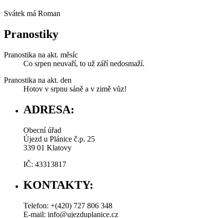
Svátek má
Roman
Pranostiky
Pranostika na akt. měsíc
Co srpen neuvaří, to už září nedosmaží.
Pranostika na akt. den
Hotov v srpnu sáně a v zimě vůz!
ADRESA:
Obecní úřad
Újezd u Plánice č.p. 25
339 01 Klatovy
IČ: 43313817
KONTAKTY:
Telefon: +(420) 727 806 348
E-mail: info@ujezduplanice.cz