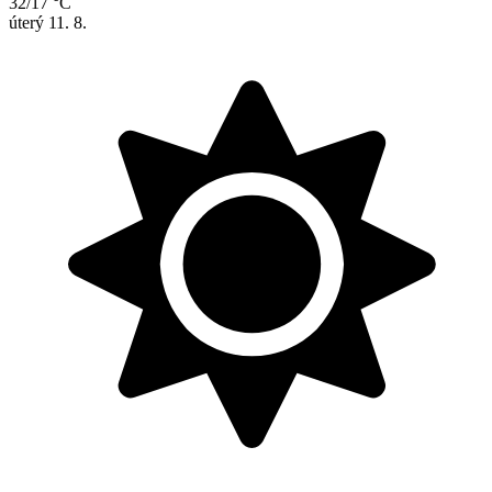
32/17 °C
úterý
11. 8.