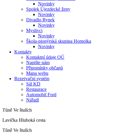
Novinky
Spolek Újezdecké ženy
Novinky
Divadlo Rynek
Novinky
Myslivci
Novinky
Škola-pionýrská skupina Homolka
Novinky
Kontakty
Kontaktní údaje OÚ
Napište nám
Připomínky občanů
Mapa webu
Rezervační systém
Sál KD
Restaurace
Automobil Ford
Nářadí
Tůně Ve štulích
Lavička Hluboká cesta
Tůně Ve štulích