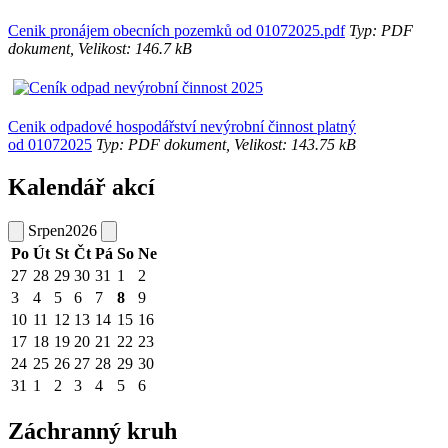
Cenik pronájem obecních pozemků od 01072025.pdf
Typ: PDF
dokument, Velikost: 146.7 kB
Cenik odpadové hospodářství nevýrobní činnost platný
od 01072025
Typ: PDF dokument, Velikost: 143.75 kB
Kalendář akcí
Srpen
2026
Po
Út
St
Čt
Pá
So
Ne
27
28
29
30
31
1
2
3
4
5
6
7
8
9
10
11
12
13
14
15
16
17
18
19
20
21
22
23
24
25
26
27
28
29
30
31
1
2
3
4
5
6
Záchranný kruh