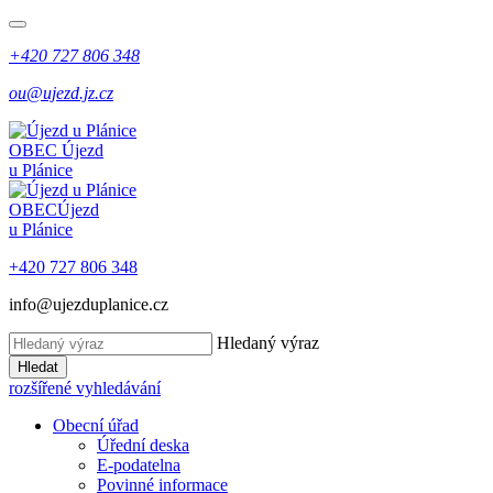
+420 727 806 348
ou@ujezd.jz.cz
OBEC
Újezd
u Plánice
OBEC
Újezd
u Plánice
+420 727 806 348
info@ujezduplanice.cz
Hledaný výraz
Hledat
rozšířené vyhledávání
Obecní úřad
Úřední deska
E-podatelna
Povinné informace