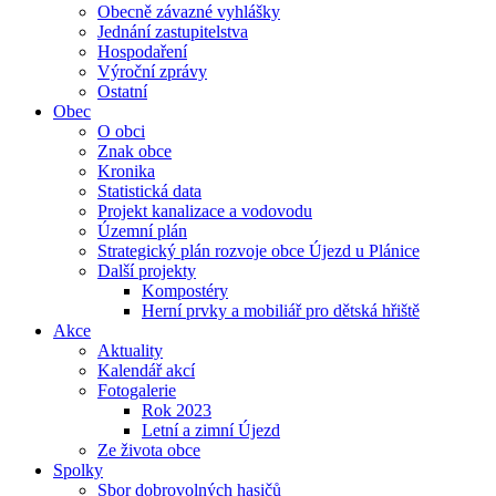
Obecně závazné vyhlášky
Jednání zastupitelstva
Hospodaření
Výroční zprávy
Ostatní
Obec
O obci
Znak obce
Kronika
Statistická data
Projekt kanalizace a vodovodu
Územní plán
Strategický plán rozvoje obce Újezd u Plánice
Další projekty
Kompostéry
Herní prvky a mobiliář pro dětská hřiště
Akce
Aktuality
Kalendář akcí
Fotogalerie
Rok 2023
Letní a zimní Újezd
Ze života obce
Spolky
Sbor dobrovolných hasičů