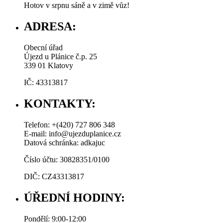
Hotov v srpnu sáně a v zimě vůz!
ADRESA:
Obecní úřad
Újezd u Plánice č.p. 25
339 01 Klatovy
IČ: 43313817
KONTAKTY:
Telefon: +(420) 727 806 348
E-mail: info@ujezduplanice.cz
Datová schránka: adkajuc
Číslo účtu: 30828351/0100
DIČ: CZ43313817
ÚŘEDNÍ HODINY:
Pondělí: 9:00-12:00