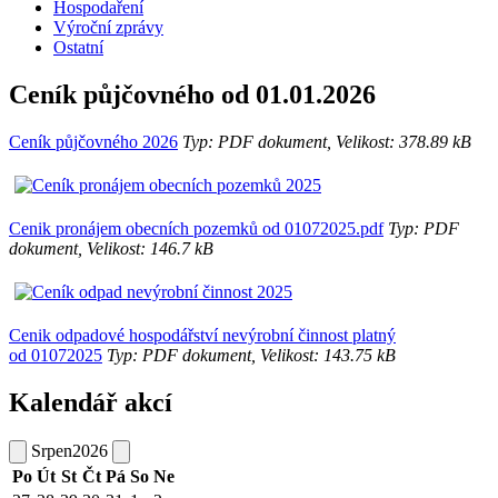
Hospodaření
Výroční zprávy
Ostatní
Ceník půjčovného od 01.01.2026
Ceník půjčovného 2026
Typ: PDF dokument, Velikost: 378.89 kB
Cenik pronájem obecních pozemků od 01072025.pdf
Typ: PDF
dokument, Velikost: 146.7 kB
Cenik odpadové hospodářství nevýrobní činnost platný
od 01072025
Typ: PDF dokument, Velikost: 143.75 kB
Kalendář akcí
Srpen
2026
Po
Út
St
Čt
Pá
So
Ne