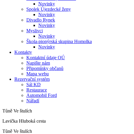
Novinky
Spolek Újezdecké ženy
Novinky
Divadlo Rynek
Novinky
Myslivci
Novinky
Škola-pionýrská skupina Homolka
Novinky
Kontakty
Kontaktní údaje OÚ
Napište nám
Připomínky občanů
Mapa webu
Rezervační systém
Sál KD
Restaurace
Automobil Ford
Nářadí
Tůně Ve štulích
Lavička Hluboká cesta
Tůně Ve štulích