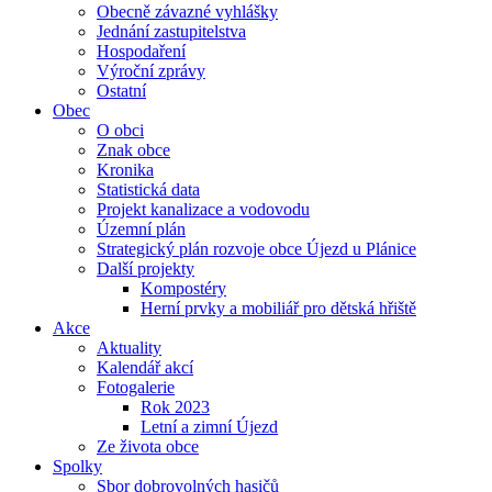
Obecně závazné vyhlášky
Jednání zastupitelstva
Hospodaření
Výroční zprávy
Ostatní
Obec
O obci
Znak obce
Kronika
Statistická data
Projekt kanalizace a vodovodu
Územní plán
Strategický plán rozvoje obce Újezd u Plánice
Další projekty
Kompostéry
Herní prvky a mobiliář pro dětská hřiště
Akce
Aktuality
Kalendář akcí
Fotogalerie
Rok 2023
Letní a zimní Újezd
Ze života obce
Spolky
Sbor dobrovolných hasičů