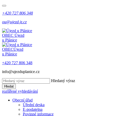
+420 727 806 348
ou@ujezd.jz.cz
OBEC
Újezd
u Plánice
OBEC
Újezd
u Plánice
+420 727 806 348
info@ujezduplanice.cz
Hledaný výraz
Hledat
rozšířené vyhledávání
Obecní úřad
Úřední deska
E-podatelna
Povinné informace