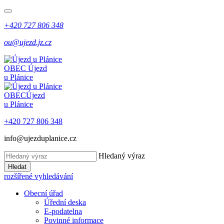
+420 727 806 348
ou@ujezd.jz.cz
OBEC
Újezd
u Plánice
OBEC
Újezd
u Plánice
+420 727 806 348
info@ujezduplanice.cz
Hledaný výraz
Hledat
rozšířené vyhledávání
Obecní úřad
Úřední deska
E-podatelna
Povinné informace