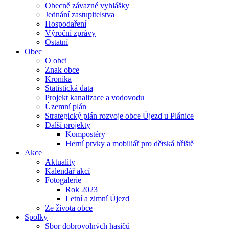
Obecně závazné vyhlášky
Jednání zastupitelstva
Hospodaření
Výroční zprávy
Ostatní
Obec
O obci
Znak obce
Kronika
Statistická data
Projekt kanalizace a vodovodu
Územní plán
Strategický plán rozvoje obce Újezd u Plánice
Další projekty
Kompostéry
Herní prvky a mobiliář pro dětská hřiště
Akce
Aktuality
Kalendář akcí
Fotogalerie
Rok 2023
Letní a zimní Újezd
Ze života obce
Spolky
Sbor dobrovolných hasičů