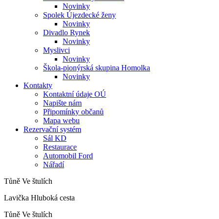
Novinky
Spolek Újezdecké ženy
Novinky
Divadlo Rynek
Novinky
Myslivci
Novinky
Škola-pionýrská skupina Homolka
Novinky
Kontakty
Kontaktní údaje OÚ
Napište nám
Připomínky občanů
Mapa webu
Rezervační systém
Sál KD
Restaurace
Automobil Ford
Nářadí
Tůně Ve štulích
Lavička Hluboká cesta
Tůně Ve štulích