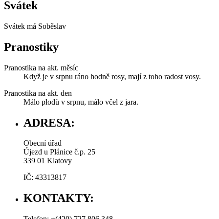
Svátek
Svátek má
Soběslav
Pranostiky
Pranostika na akt. měsíc
Když je v srpnu ráno hodně rosy, mají z toho radost vosy.
Pranostika na akt. den
Málo plodů v srpnu, málo včel z jara.
ADRESA:
Obecní úřad
Újezd u Plánice č.p. 25
339 01 Klatovy
IČ: 43313817
KONTAKTY:
Telefon: +(420) 727 806 348