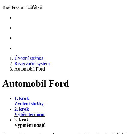
Bradlava u Hošťálků
Úvodní stránka
Rezervační systém
Automobil Ford
Automobil Ford
1. krok
Zvolení služby
2. krok
Výběr termínu
3. krok
Vyplnění údajů