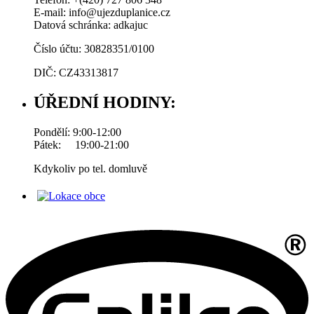
E-mail: info@ujezduplanice.cz
Datová schránka: adkajuc
Číslo účtu: 30828351/0100
DIČ: CZ43313817
ÚŘEDNÍ HODINY:
Pondělí: 9:00-12:00
Pátek: 19:00-21:00
Kdykoliv po tel. domluvě