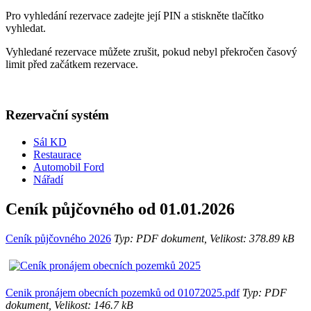
Pro vyhledání rezervace zadejte její PIN a stiskněte tlačítko
vyhledat.
Vyhledané rezervace můžete zrušit, pokud nebyl překročen časový
limit před začátkem rezervace.
Rezervační systém
Sál KD
Restaurace
Automobil Ford
Nářadí
Ceník půjčovného od 01.01.2026
Ceník půjčovného 2026
Typ: PDF dokument, Velikost: 378.89 kB
Cenik pronájem obecních pozemků od 01072025.pdf
Typ: PDF
dokument, Velikost: 146.7 kB