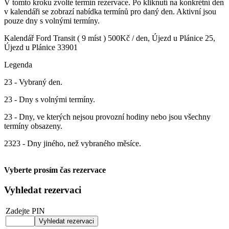
V tomto kroku zvolte termín rezervace. Po kliknutí na konkrétní den
v kalendáři se zobrazí nabídka termínů pro daný den. Aktivní jsou
pouze dny s volnými termíny.
Kalendář
Ford Transit ( 9 míst ) 500Kč / den, Újezd u Plánice 25,
Újezd u Plánice 33901
Legenda
23
- Vybraný den.
23
- Dny s volnými termíny.
23
- Dny, ve kterých nejsou provozní hodiny nebo jsou všechny
termíny obsazeny.
23
23
- Dny jiného, než vybraného měsíce.
Vyberte prosím čas rezervace
Vyhledat rezervaci
Zadejte PIN