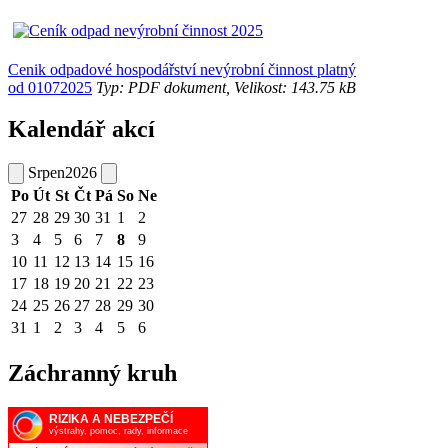
Cenik odpadové hospodářství nevýrobní činnost platný
od 01072025
Typ: PDF dokument, Velikost: 143.75 kB
Kalendář akcí
Srpen
2026
Po
Út
St
Čt
Pá
So
Ne
27
28
29
30
31
1
2
3
4
5
6
7
8
9
10
11
12
13
14
15
16
17
18
19
20
21
22
23
24
25
26
27
28
29
30
31
1
2
3
4
5
6
Záchranný kruh