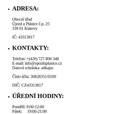
ADRESA:
Obecní úřad
Újezd u Plánice č.p. 25
339 01 Klatovy
IČ: 43313817
KONTAKTY:
Telefon: +(420) 727 806 348
E-mail: info@ujezduplanice.cz
Datová schránka: adkajuc
Číslo účtu: 30828351/0100
DIČ: CZ43313817
ÚŘEDNÍ HODINY:
Pondělí: 9:00-12:00
Pátek: 19:00-21:00