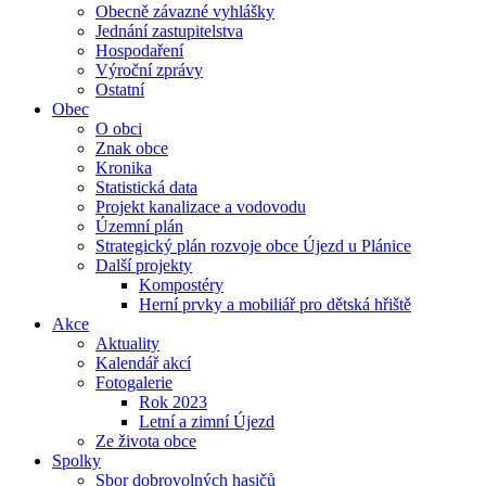
Obecně závazné vyhlášky
Jednání zastupitelstva
Hospodaření
Výroční zprávy
Ostatní
Obec
O obci
Znak obce
Kronika
Statistická data
Projekt kanalizace a vodovodu
Územní plán
Strategický plán rozvoje obce Újezd u Plánice
Další projekty
Kompostéry
Herní prvky a mobiliář pro dětská hřiště
Akce
Aktuality
Kalendář akcí
Fotogalerie
Rok 2023
Letní a zimní Újezd
Ze života obce
Spolky
Sbor dobrovolných hasičů