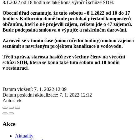
8.1.2022 od 18 hodin se také koná výroční schůze SDH.
Obecní úřad oznamuje, že tuto sobotu - 8.1.2022 od 10 do 17
hodin v Kulturním domě bude probíhat předání kompostérů
občanům, kteří o ně projevili zájem, celkem jde o 47 zájemců.
Bude podepsána smlouva o výpujče a následném darování.
Zároveň se v tomto čase (mimo úřední hodiny) mohou zájemci
seznámit s navrženým projektem kanalizace a vodovodu.
Třetí zpráva, starosta hasičů zve všechny členy na výroční
schůzi SDH, která se koná také tuto sobotu od 18 hodin
v restauraci.
Datum vložení:
7. 1. 2022 12:09
Datum poslední aktualizace:
7. 1. 2022 12:12
Autor:
vk
Akce
Aktuality