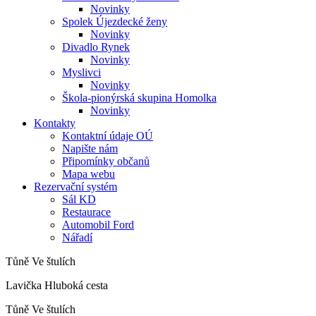
Novinky
Spolek Újezdecké ženy
Novinky
Divadlo Rynek
Novinky
Myslivci
Novinky
Škola-pionýrská skupina Homolka
Novinky
Kontakty
Kontaktní údaje OÚ
Napište nám
Připomínky občanů
Mapa webu
Rezervační systém
Sál KD
Restaurace
Automobil Ford
Nářadí
Tůně Ve štulích
Lavička Hluboká cesta
Tůně Ve štulích