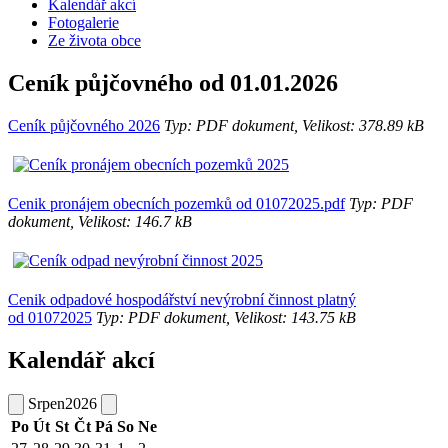
Kalendář akcí
Fotogalerie
Ze života obce
Ceník půjčovného od 01.01.2026
Ceník půjčovného 2026
Typ: PDF dokument, Velikost: 378.89 kB
Cenik pronájem obecních pozemků od 01072025.pdf
Typ: PDF
dokument, Velikost: 146.7 kB
Cenik odpadové hospodářství nevýrobní činnost platný
od 01072025
Typ: PDF dokument, Velikost: 143.75 kB
Kalendář akcí
Srpen
2026
Po
Út
St
Čt
Pá
So
Ne