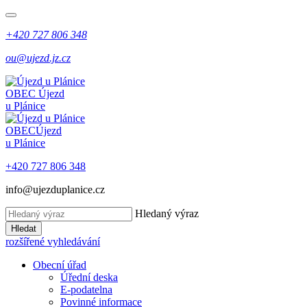
+420 727 806 348
ou@ujezd.jz.cz
OBEC
Újezd
u Plánice
OBEC
Újezd
u Plánice
+420 727 806 348
info@ujezduplanice.cz
Hledaný výraz
Hledat
rozšířené vyhledávání
Obecní úřad
Úřední deska
E-podatelna
Povinné informace