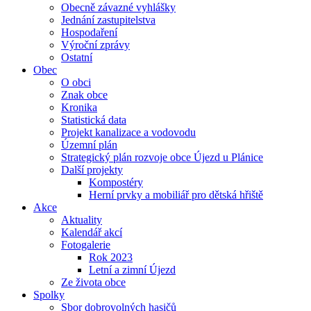
Obecně závazné vyhlášky
Jednání zastupitelstva
Hospodaření
Výroční zprávy
Ostatní
Obec
O obci
Znak obce
Kronika
Statistická data
Projekt kanalizace a vodovodu
Územní plán
Strategický plán rozvoje obce Újezd u Plánice
Další projekty
Kompostéry
Herní prvky a mobiliář pro dětská hřiště
Akce
Aktuality
Kalendář akcí
Fotogalerie
Rok 2023
Letní a zimní Újezd
Ze života obce
Spolky
Sbor dobrovolných hasičů