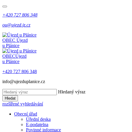
+420 727 806 348
ou@ujezd.jz.cz
OBEC
Újezd
u Plánice
OBEC
Újezd
u Plánice
+420 727 806 348
info@ujezduplanice.cz
Hledaný výraz
Hledat
rozšířené vyhledávání
Obecní úřad
Úřední deska
E-podatelna
Povinné informace