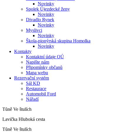
Novinky
Spolek Újezdecké ženy
Novinky
Divadlo Rynek
Novinky
Myslivci
Novinky
Škola-pionýrská skupina Homolka
Novinky
Kontakty
Kontaktní údaje OÚ
Napište nám
Připomínky občanů
Mapa webu
Rezervační systém
Sál KD
Restaurace
Automobil Ford
Nářadí
Tůně Ve štulích
Lavička Hluboká cesta
Tůně Ve štulích