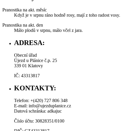
Pranostika na akt. měsíc
Když je v srpnu ráno hodně rosy, mají z toho radost vosy.
Pranostika na akt. den
Málo plodů v srpnu, málo včel z jara.
ADRESA:
Obecní úřad
Újezd u Plánice č.p. 25
339 01 Klatovy
IČ: 43313817
KONTAKTY:
Telefon: +(420) 727 806 348
E-mail: info@ujezduplanice.cz
Datová schránka: adkajuc
Číslo účtu: 30828351/0100
DIČ: CZ43313817