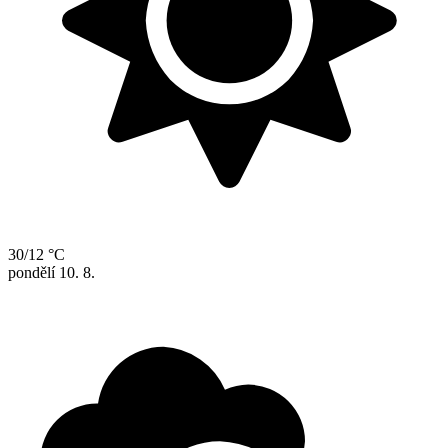
30/12 °C
pondělí
10. 8.