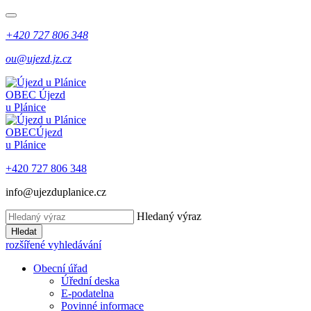
+420 727 806 348
ou@ujezd.jz.cz
OBEC
Újezd
u Plánice
OBEC
Újezd
u Plánice
+420 727 806 348
info@ujezduplanice.cz
Hledaný výraz
Hledat
rozšířené vyhledávání
Obecní úřad
Úřední deska
E-podatelna
Povinné informace