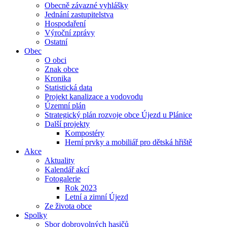
Obecně závazné vyhlášky
Jednání zastupitelstva
Hospodaření
Výroční zprávy
Ostatní
Obec
O obci
Znak obce
Kronika
Statistická data
Projekt kanalizace a vodovodu
Územní plán
Strategický plán rozvoje obce Újezd u Plánice
Další projekty
Kompostéry
Herní prvky a mobiliář pro dětská hřiště
Akce
Aktuality
Kalendář akcí
Fotogalerie
Rok 2023
Letní a zimní Újezd
Ze života obce
Spolky
Sbor dobrovolných hasičů