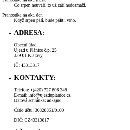
Co srpen neuvaří, to už září nedosmaží.
Pranostika na akt. den
Když srpen pálí, bude pálit i víno.
ADRESA:
Obecní úřad
Újezd u Plánice č.p. 25
339 01 Klatovy
IČ: 43313817
KONTAKTY:
Telefon: +(420) 727 806 348
E-mail: info@ujezduplanice.cz
Datová schránka: adkajuc
Číslo účtu: 30828351/0100
DIČ: CZ43313817