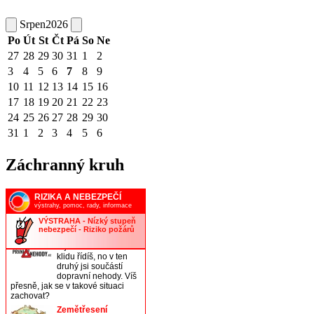
Srpen
2026
Po
Út
St
Čt
Pá
So
Ne
27
28
29
30
31
1
2
3
4
5
6
7
8
9
10
11
12
13
14
15
16
17
18
19
20
21
22
23
24
25
26
27
28
29
30
31
1
2
3
4
5
6
Záchranný kruh