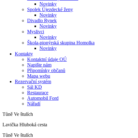
Novinky
Spolek Újezdecké ženy
Novinky
Divadlo Rynek
Novinky
Myslivci
Novinky
Škola-pionýrská skupina Homolka
Novinky
Kontakty
Kontaktní údaje OÚ
Napište nám
Připomínky občanů
Mapa webu
Rezervační systém
Sál KD
Restaurace
Automobil Ford
Nářadí
Tůně Ve štulích
Lavička Hluboká cesta
Tůně Ve štulích