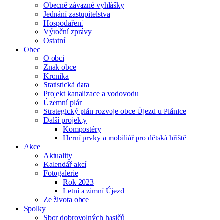
Obecně závazné vyhlášky
Jednání zastupitelstva
Hospodaření
Výroční zprávy
Ostatní
Obec
O obci
Znak obce
Kronika
Statistická data
Projekt kanalizace a vodovodu
Územní plán
Strategický plán rozvoje obce Újezd u Plánice
Další projekty
Kompostéry
Herní prvky a mobiliář pro dětská hřiště
Akce
Aktuality
Kalendář akcí
Fotogalerie
Rok 2023
Letní a zimní Újezd
Ze života obce
Spolky
Sbor dobrovolných hasičů