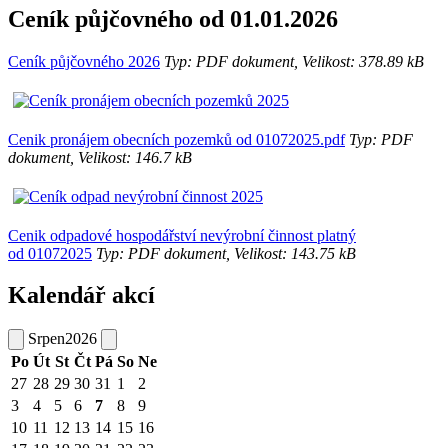
Ceník půjčovného od 01.01.2026
Ceník půjčovného 2026
Typ: PDF dokument, Velikost: 378.89 kB
Cenik pronájem obecních pozemků od 01072025.pdf
Typ: PDF
dokument, Velikost: 146.7 kB
Cenik odpadové hospodářství nevýrobní činnost platný
od 01072025
Typ: PDF dokument, Velikost: 143.75 kB
Kalendář akcí
Srpen
2026
Po
Út
St
Čt
Pá
So
Ne
27
28
29
30
31
1
2
3
4
5
6
7
8
9
10
11
12
13
14
15
16