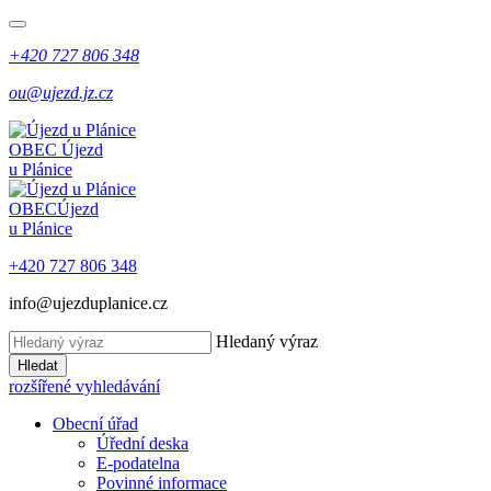
+420 727 806 348
ou@ujezd.jz.cz
OBEC
Újezd
u Plánice
OBEC
Újezd
u Plánice
+420 727 806 348
info@ujezduplanice.cz
Hledaný výraz
Hledat
rozšířené vyhledávání
Obecní úřad
Úřední deska
E-podatelna
Povinné informace