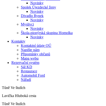
Novinky
Spolek Újezdecké ženy
Novinky
Divadlo Rynek
Novinky
Myslivci
Novinky
Škola-pionýrská skupina Homolka
Novinky
Kontakty
Kontaktní údaje OÚ
Napište nám
Připomínky občanů
Mapa webu
Rezervační systém
Sál KD
Restaurace
Automobil Ford
Nářadí
Tůně Ve štulích
Lavička Hluboká cesta
Tůně Ve štulích