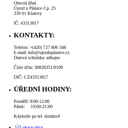
Obecní úřad
Újezd u Plánice č.p. 25
339 01 Klatovy
IČ: 43313817
KONTAKTY:
Telefon: +(420) 727 806 348
E-mail: info@ujezduplanice.cz
Datová schránka: adkajuc
Číslo účtu: 30828351/0100
DIČ: CZ43313817
ÚŘEDNÍ HODINY:
Pondělí: 9:00-12:00
Pátek: 19:00-21:00
Kdykoliv po tel. domluvě