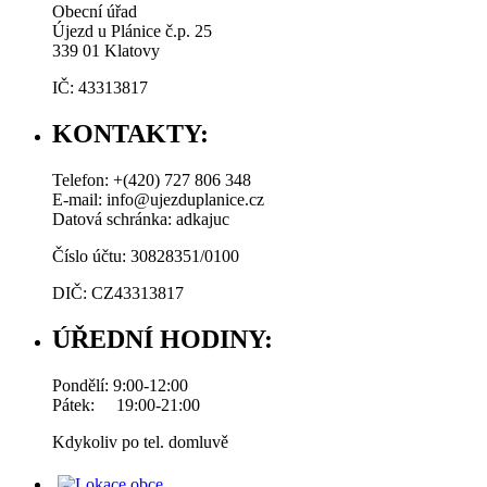
Obecní úřad
Újezd u Plánice č.p. 25
339 01 Klatovy
IČ: 43313817
KONTAKTY:
Telefon: +(420) 727 806 348
E-mail: info@ujezduplanice.cz
Datová schránka: adkajuc
Číslo účtu: 30828351/0100
DIČ: CZ43313817
ÚŘEDNÍ HODINY:
Pondělí: 9:00-12:00
Pátek: 19:00-21:00
Kdykoliv po tel. domluvě