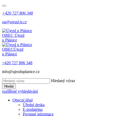
+420 727 806 348
ou@ujezd.jz.cz
OBEC
Újezd
u Plánice
OBEC
Újezd
u Plánice
+420 727 806 348
info@ujezduplanice.cz
Hledaný výraz
Hledat
rozšířené vyhledávání
Obecní úřad
Úřední deska
E-podatelna
Povinné informace