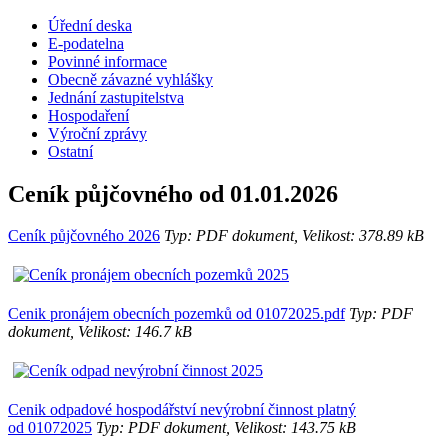
Úřední deska
E-podatelna
Povinné informace
Obecně závazné vyhlášky
Jednání zastupitelstva
Hospodaření
Výroční zprávy
Ostatní
Ceník půjčovného od 01.01.2026
Ceník půjčovného 2026
Typ: PDF dokument, Velikost: 378.89 kB
Cenik pronájem obecních pozemků od 01072025.pdf
Typ: PDF
dokument, Velikost: 146.7 kB
Cenik odpadové hospodářství nevýrobní činnost platný
od 01072025
Typ: PDF dokument, Velikost: 143.75 kB