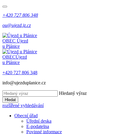
+420 727 806 348
ou@ujezd.jz.cz
OBEC
Újezd
u Plánice
OBEC
Újezd
u Plánice
+420 727 806 348
info@ujezduplanice.cz
Hledaný výraz
Hledat
rozšířené vyhledávání
Obecní úřad
Úřední deska
E-podatelna
Povinné informace