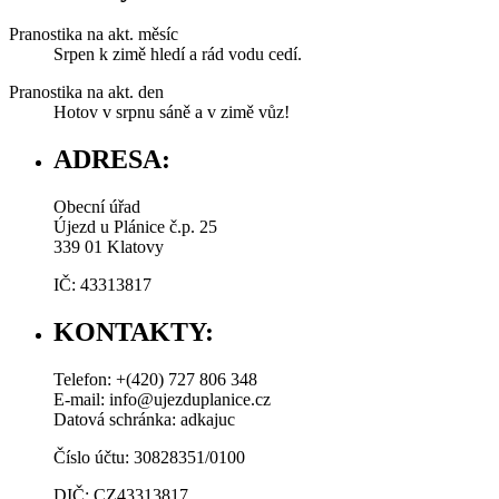
Pranostika na akt. měsíc
Srpen k zimě hledí a rád vodu cedí.
Pranostika na akt. den
Hotov v srpnu sáně a v zimě vůz!
ADRESA:
Obecní úřad
Újezd u Plánice č.p. 25
339 01 Klatovy
IČ: 43313817
KONTAKTY:
Telefon: +(420) 727 806 348
E-mail: info@ujezduplanice.cz
Datová schránka: adkajuc
Číslo účtu: 30828351/0100
DIČ: CZ43313817