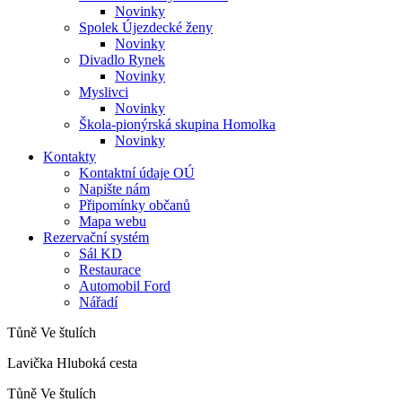
Novinky
Spolek Újezdecké ženy
Novinky
Divadlo Rynek
Novinky
Myslivci
Novinky
Škola-pionýrská skupina Homolka
Novinky
Kontakty
Kontaktní údaje OÚ
Napište nám
Připomínky občanů
Mapa webu
Rezervační systém
Sál KD
Restaurace
Automobil Ford
Nářadí
Tůně Ve štulích
Lavička Hluboká cesta
Tůně Ve štulích