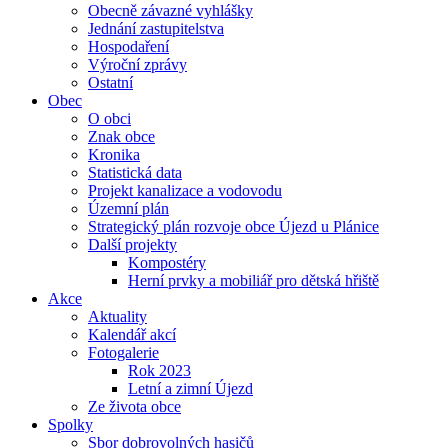
Obecně závazné vyhlášky
Jednání zastupitelstva
Hospodaření
Výroční zprávy
Ostatní
Obec
O obci
Znak obce
Kronika
Statistická data
Projekt kanalizace a vodovodu
Územní plán
Strategický plán rozvoje obce Újezd u Plánice
Další projekty
Kompostéry
Herní prvky a mobiliář pro dětská hřiště
Akce
Aktuality
Kalendář akcí
Fotogalerie
Rok 2023
Letní a zimní Újezd
Ze života obce
Spolky
Sbor dobrovolných hasičů