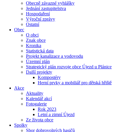
Obecně závazné vyhlášky
Jednání zastupitelstva
Hospodaření
Výroční zprávy
Ostatní
Obec
O obci
Znak obce
Kronika
Statistická data
Projekt kanalizace a vodovodu
Územní plán
Strategický plán rozvoje obce Újezd u Plánice
Další projekty
Kompostéry
Herní prvky a mobiliář pro dětská hřiště
Akce
Aktuality
Kalendář akcí
Fotogalerie
Rok 2023
Letní a zimní Újezd
Ze života obce
Spolky
Sbor dobrovolných hasičů