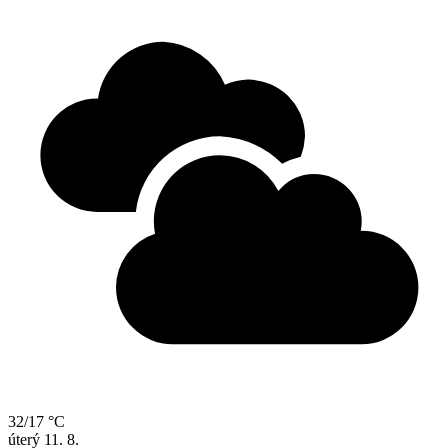
32/17 °C
úterý
11. 8.