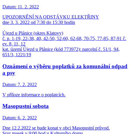
Datum:
11. 2. 2022
UPOZORNĚNÍ NA ODSTÁVKU ELEKTŘINY
dne 3. 3. 2022 od 7:30 do 15:30 hodin
Újezd u Plánice (okres Klatovy)
č. p. 1-19, 22-38, 40, 42-50, 52-60, 62-68, 70-75, 77-85, 87-91 č.
ev. 8, 11, 12
kat. území Újezd u Plánice (kód 773972): parcelní č. 51/1, 94,
651/3, 1221/19
Oznámení o výběru poplatků za komunální odpad
a psy
Datum:
7. 2. 2022
V příloze informace o poplatcích.
Masopustní sobota
Datum:
6. 2. 2022
Dne 12.2.2022 se bude konat v obci Masopustní průvod.
Sraz masek v 9:00 hod u Kulturního domu.