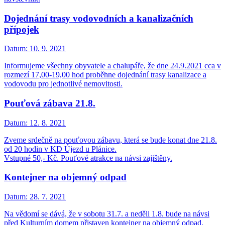
Dojednání trasy vodovodních a kanalizačních
přípojek
Datum:
10. 9. 2021
Informujeme všechny obyvatele a chalupáře, že dne 24.9.2021 cca v
rozmezí 17,00-19,00 hod proběhne dojednání trasy kanalizace a
vodovodu pro jednotlivé nemovitosti.
Pouťová zábava 21.8.
Datum:
12. 8. 2021
Zveme srdečně na pouťovou zábavu, která se bude konat dne 21.8.
od 20 hodin v KD Újezd u Plánice.
Vstupné 50,- Kč. Pouťové atrakce na návsi zajištěny.
Kontejner na objemný odpad
Datum:
28. 7. 2021
Na vědomí se dává, že v sobotu 31.7. a neděli 1.8. bude na návsi
před Kulturním domem přistaven kontejner na objemný odpad.