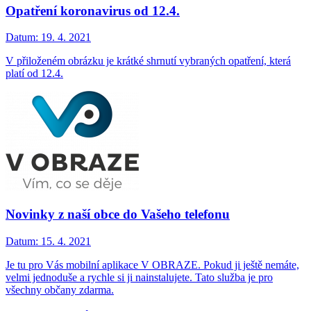
Opatření koronavirus od 12.4.
Datum:
19. 4. 2021
V přiloženém obrázku je krátké shrnutí vybraných opatření, která
platí od 12.4.
Novinky z naší obce do Vašeho telefonu
Datum:
15. 4. 2021
Je tu pro Vás mobilní aplikace V OBRAZE. Pokud ji ještě nemáte,
velmi jednoduše a rychle si ji nainstalujete. Tato služba je pro
všechny občany zdarma.