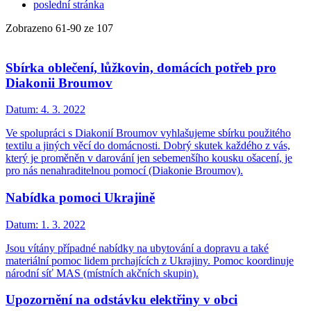
poslední stránka
Zobrazeno
61
-
90
ze 107
Sbírka oblečení, lůžkovin, domácích potřeb pro
Diakonii Broumov
Datum:
4. 3. 2022
Ve spolupráci s Diakonií Broumov vyhlašujeme sbírku použitého
textilu a jiných věcí do domácnosti. Dobrý skutek každého z vás,
který je proměněn v darování jen sebemenšího kousku ošacení, je
pro nás nenahraditelnou pomocí (Diakonie Broumov).
Nabídka pomoci Ukrajině
Datum:
1. 3. 2022
Jsou vítány případné nabídky na ubytování a dopravu a také
materiální pomoc lidem prchajících z Ukrajiny. Pomoc koordinuje
národní síť MAS (místních akčních skupin).
Upozornění na odstávku elektřiny v obci