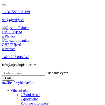
+420 727 806 348
ou@ujezd.jz.cz
OBEC
Újezd
u Plánice
OBEC
Újezd
u Plánice
+420 727 806 348
info@ujezduplanice.cz
Hledaný výraz
Hledat
rozšířené vyhledávání
Obecní úřad
Úřední deska
E-podatelna
Povinné informace