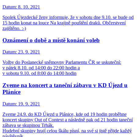
Datum:
8. 10. 2021
Spolek Újezdecké ženy informuje, že v sobotu dne 9.10. se bude od
15 hodin konat na louce Na krajině pouštění draků. Občerstvení
zajištěno. :-)
Oznámení o době a místě konání voleb
Datum:
23. 9. 2021
Volby do Poslanecké sněmovny Parlamentu ČR se uskuteční:
v pátek 8.10. od 14:00 do 22:00 hodin a
v sobotu 9.10. od 8:00 do 14:00 hodin
Zveme na koncert a taneční zábavu v KD Újezd u
Plánice
Datum:
19. 9. 2021
Zveme 24.9. do KD Újezd u Plánice, kde od 19 hodin proběhne
koncert skupiny Out of Context a následně pak od 21 hodin taneční
zábava se skupinou Trhák.
Hudební skupiny hrají celou škálu písní, na své si jistě přijde každý
návštěvník.