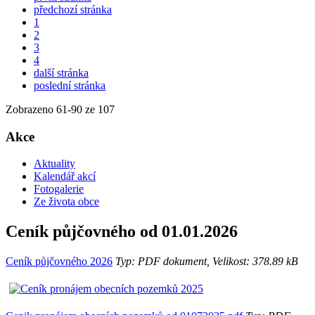
předchozí stránka
1
2
3
4
další stránka
poslední stránka
Zobrazeno
61
-
90
ze 107
Akce
Aktuality
Kalendář akcí
Fotogalerie
Ze života obce
Ceník půjčovného od 01.01.2026
Ceník půjčovného 2026
Typ: PDF dokument, Velikost: 378.89 kB