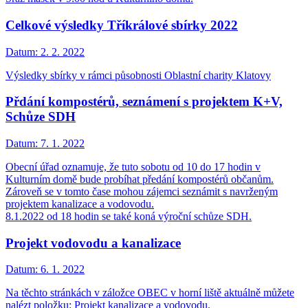
Celkové výsledky Tříkrálové sbírky 2022
Datum:
2. 2. 2022
Výsledky sbírky v rámci působnosti Oblastní charity Klatovy
Přdání kompostérů, seznámení s projektem K+V,
Schůze SDH
Datum:
7. 1. 2022
Obecní úřad oznamuje, že tuto sobotu od 10 do 17 hodin v
Kulturním domě bude probíhat předání kompostérů občanům.
Zároveň se v tomto čase mohou zájemci seznámit s navrženým
projektem kanalizace a vodovodu.
8.1.2022 od 18 hodin se také koná výroční schůze SDH.
Projekt vodovodu a kanalizace
Datum:
6. 1. 2022
Na těchto stránkách v záložce OBEC v horní liště aktuálně můžete
nalézt položku: Projekt kanalizace a vodovodu.