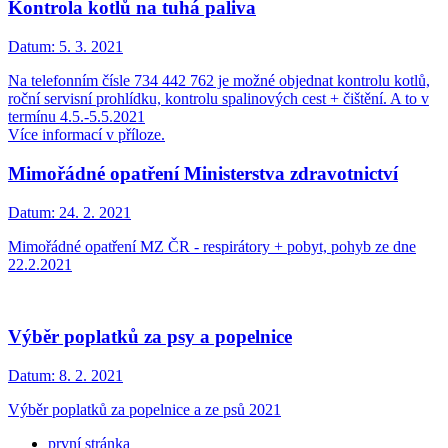
Kontrola kotlů na tuhá paliva
Datum:
5. 3. 2021
Na telefonní­m čísle 734 442 762 je možné objednat kontrolu kotlů,
roční­ servisní prohlí­dku, kontrolu spalinových cest + čištění­. A to v
termí­nu 4.5.-5.5.2021
Ví­ce informací v příloze.
Mimořádné opatření Ministerstva zdravotnictví
Datum:
24. 2. 2021
Mimořádné opatření MZ ČR - respirátory + pobyt, pohyb ze dne
22.2.2021
Výběr poplatků za psy a popelnice
Datum:
8. 2. 2021
Výběr poplatků za popelnice a ze psů 2021
první stránka