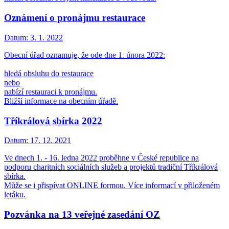
Oznámení o pronájmu restaurace
Datum:
3. 1. 2022
Obecní úřad oznamuje, že ode dne 1. února 2022:
hledá obsluhu do restaurace
nebo
nabízí restauraci k pronájmu.
Bližší informace na obecním úřadě.
Tříkrálová sbírka 2022
Datum:
17. 12. 2021
Ve dnech 1. - 16. ledna 2022 proběhne v České republice na
podporu charitních sociálních služeb a projektů tradiční Tříkrálová
sbírka.
Může se i přispívat ONLINE formou. Více informací v přiloženém
letáku.
Pozvánka na 13 veřejné zasedání OZ