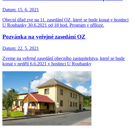
Datum:
15. 6. 2021
Obecní úřad zve na 11. zasedání OZ, které se bude konat v hostinci
U Roubanky 30.6.2021 od 18 hod. Program v příloze.
Pozvánka na veřejné zasedání OZ
Datum:
22. 5. 2021
Zveme na veřejné zasedání obecního zastupitelstva, které se bude
konat v neděli 6.6.2021 v hostinci U Roubanky