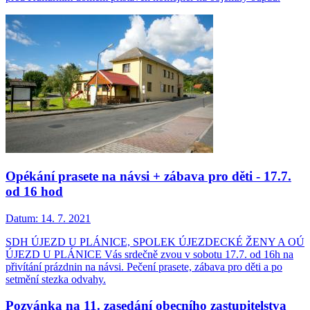
Opékání prasete na návsi + zábava pro děti - 17.7.
od 16 hod
Datum:
14. 7. 2021
SDH ÚJEZD U PLÁNICE, SPOLEK ÚJEZDECKÉ ŽENY A OÚ
ÚJEZD U PLÁNICE Vás srdečně zvou v sobotu 17.7. od 16h na
přivítání prázdnin na návsi. Pečení prasete, zábava pro děti a po
setmění stezka odvahy.
Pozvánka na 11. zasedání obecního zastupitelstva