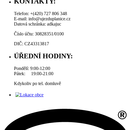
KONTAKTY:
Telefon: +(420) 727 806 348
E-mail: info@ujezduplanice.cz
Datová schránka: adkajuc
Číslo účtu: 30828351/0100
DIČ: CZ43313817
ÚŘEDNÍ HODINY:
Pondělí: 9:00-12:00
Pátek: 19:00-21:00
Kdykoliv po tel. domluvě