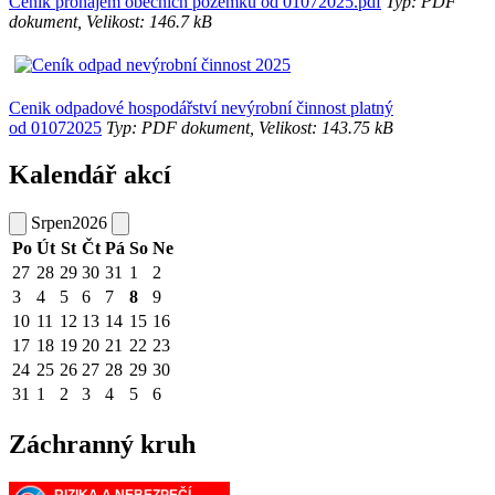
Cenik pronájem obecních pozemků od 01072025.pdf
Typ: PDF
dokument, Velikost: 146.7 kB
Cenik odpadové hospodářství nevýrobní činnost platný
od 01072025
Typ: PDF dokument, Velikost: 143.75 kB
Kalendář akcí
Srpen
2026
Po
Út
St
Čt
Pá
So
Ne
27
28
29
30
31
1
2
3
4
5
6
7
8
9
10
11
12
13
14
15
16
17
18
19
20
21
22
23
24
25
26
27
28
29
30
31
1
2
3
4
5
6
Záchranný kruh