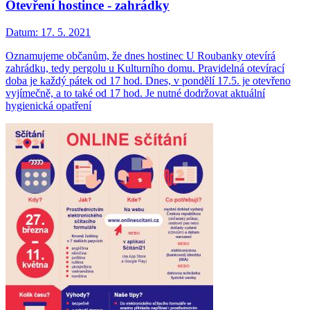
Otevření hostince - zahrádky
Datum:
17. 5. 2021
Oznamujeme občanům, že dnes hostinec U Roubanky otevírá
zahrádku, tedy pergolu u Kulturního domu. Pravidelná otevírací
doba je každý pátek od 17 hod. Dnes, v pondělí 17.5. je otevřeno
vyjímečně, a to také od 17 hod. Je nutné dodržovat aktuální
hygienická opatření