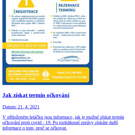
Jak získat termín očkování
Datum:
21. 4. 2021
V přiloženém letáčku jsou informace, jak je možné získat termín
očkování proti covid - 19. Po rozkliknutí zprávy získáte další
informace o tom, proč se očkovat.