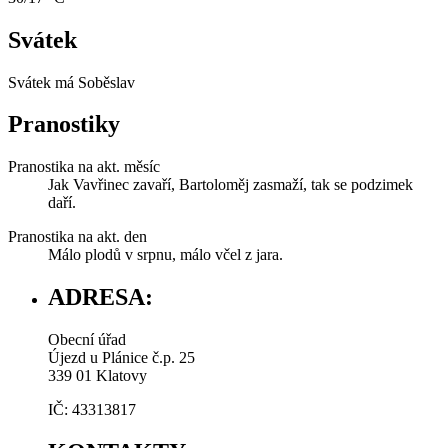
Svátek
Svátek má
Soběslav
Pranostiky
Pranostika na akt. měsíc
Jak Vavřinec zavaří, Bartoloměj zasmaží, tak se podzimek
daří.
Pranostika na akt. den
Málo plodů v srpnu, málo včel z jara.
ADRESA:
Obecní úřad
Újezd u Plánice č.p. 25
339 01 Klatovy
IČ: 43313817