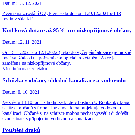
Datum:
13. 12. 2021
Zveme na zasedání OZ, které se bude konat 29.12.2021 od 18
hodin v sále KD
Kotlíková dotace až 95% pro nízkopříjmové občany
Datum:
12. 11. 2021
Od 15.11.2021 do 12.1.2022 (nebo do vyčerpání alokace) je možné
podávat žádosti na pořízení ekologického vytápění. Akce je
zaměřena na nízkopříjmové občany.
Více informací v letáku.
Schůzka s občany ohledně kanalizace a vodovodu
Datum:
8. 10. 2021
Ve středu 13.10. od 17 hodin se bude v hostinci U Roubanky konat
schůzka občanů s firmou Ingvama, která projektuje vodovod a
kanalizaci. Občané si na schůzce mohou nechat vysvětlit či dořešit
svou situaci s připojením vodovodu a kanalizace.
Pouštění draků