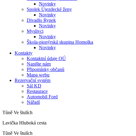
Novinky
Spolek Újezdecké ženy
Novinky
Divadlo Rynek
Novinky
Myslivci
Novinky
Škola-pionýrská skupina Homolka
Novinky
Kontakty
Kontaktní údaje OÚ
Napište nám
Připomínky občanů
Mapa webu
Rezervační systém
Sál KD
Restaurace
Automobil Ford
Nářadí
Tůně Ve štulích
Lavička Hluboká cesta
Tůně Ve štulích